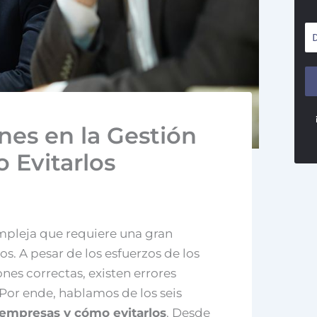
es en la Gestión
 Evitarlos
mpleja que requiere una gran
. A pesar de los esfuerzos de los
nes correctas, existen errores
Por ende, hablamos de los seis
 empresas y cómo evitarlos
. Desde