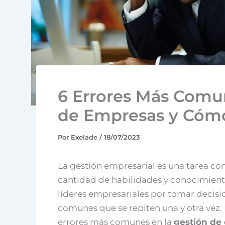
6 Errores Más Comun
de Empresas y Cómo
Por
Exelade
/
18/07/2023
La gestión empresarial es una tarea co
cantidad de habilidades y conocimientos
líderes empresariales por tomar decisio
comunes que se repiten una y otra vez. 
errores más comunes en la
gestión de