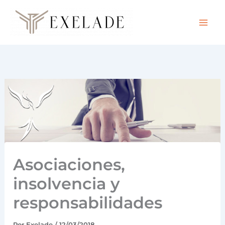
Ir
al
contenido
Asociaciones,
insolvencia y
responsabilidades
Por
Exelade
/
12/03/2018