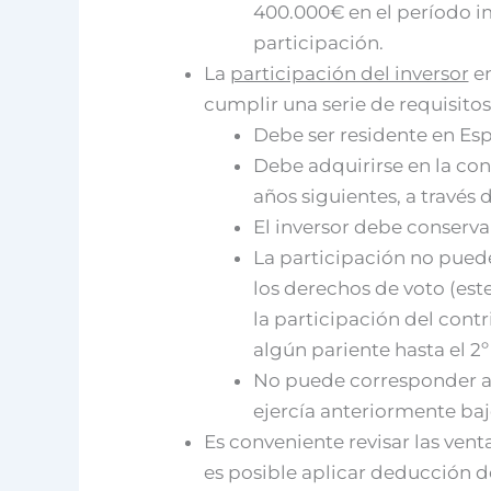
400.000€ en el período im
participación.
La
participación del inversor
en
cumplir una serie de requisitos
Debe ser residente en Es
Debe adquirirse en la cons
años siguientes, a través 
El inversor debe conservar
La participación no puede
los derechos de voto (est
la participación del con
algún pariente hasta el 2º
No puede corresponder a
ejercía anteriormente bajo
Es conveniente revisar las ven
es posible aplicar deducción d