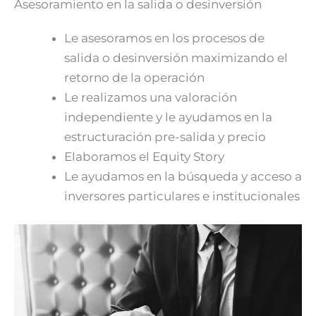
Asesoramiento en la salida o desinversión
Le asesoramos en los procesos de
salida o desinversión maximizando el
retorno de la operación
Le realizamos una valoración
independiente y le ayudamos en la
estructuración pre-salida y precio
Elaboramos el Equity Story
Le ayudamos en la búsqueda y acceso a
inversores particulares e institucionales