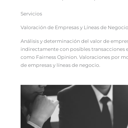
Servicios
Valoración de Empresas y Líneas de Negoci
Análisis y determinación del valor de empre
indirectamente con posibles transacciones e
como Fairness Opinion. Valoraciones por moti
de empresas y líneas de negocio.