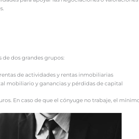
s.
és de dos grandes grupos:
entas de actividades y rentas inmobiliarias
 mobiliario y ganancias y pérdidas de capital
uros. En caso de que el cónyuge no trabaje, el mínim